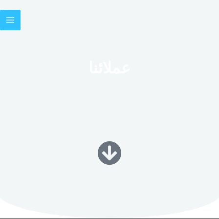
عملائنا
يشرفنا أن نتعاون مع العالم أجمع لإنقاذ مياه كوكبنا
وهنا بعض من شركاء النجاح لدينا